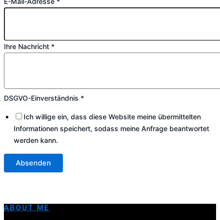
E-Mail-Adresse
*
Ihre Nachricht
*
DSGVO-
DSGVO-Einverständnis
*
Einverständnis
Ich willige ein, dass diese Website meine übermittelten
Name
Informationen speichert, sodass meine Anfrage beantwortet
Nachricht
werden kann.
Absenden
ABOUT ME